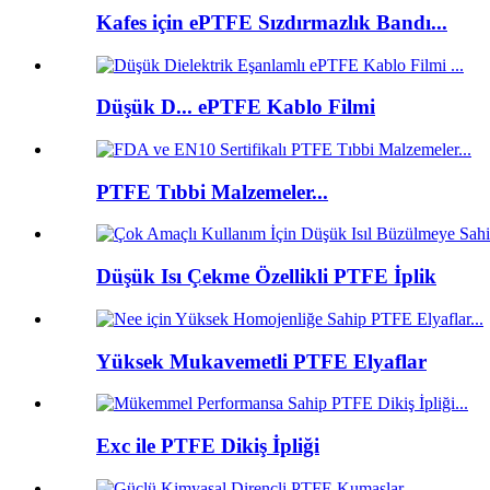
Kafes için ePTFE Sızdırmazlık Bandı...
Düşük D... ePTFE Kablo Filmi
PTFE Tıbbi Malzemeler...
Düşük Isı Çekme Özellikli PTFE İplik
Yüksek Mukavemetli PTFE Elyaflar
Exc ile PTFE Dikiş İpliği