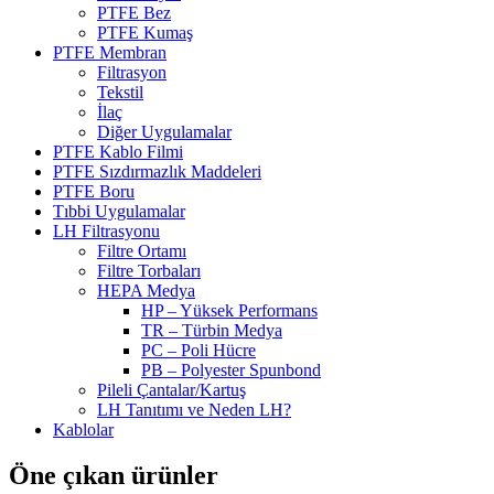
PTFE Bez
PTFE Kumaş
PTFE Membran
Filtrasyon
Tekstil
İlaç
Diğer Uygulamalar
PTFE Kablo Filmi
PTFE Sızdırmazlık Maddeleri
PTFE Boru
Tıbbi Uygulamalar
LH Filtrasyonu
Filtre Ortamı
Filtre Torbaları
HEPA Medya
HP – Yüksek Performans
TR – Türbin Medya
PC – Poli Hücre
PB – Polyester Spunbond
Pileli Çantalar/Kartuş
LH Tanıtımı ve Neden LH?
Kablolar
Öne çıkan ürünler