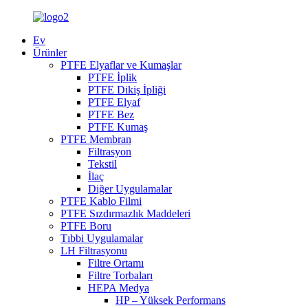
Ev
Ürünler
PTFE Elyaflar ve Kumaşlar
PTFE İplik
PTFE Dikiş İpliği
PTFE Elyaf
PTFE Bez
PTFE Kumaş
PTFE Membran
Filtrasyon
Tekstil
İlaç
Diğer Uygulamalar
PTFE Kablo Filmi
PTFE Sızdırmazlık Maddeleri
PTFE Boru
Tıbbi Uygulamalar
LH Filtrasyonu
Filtre Ortamı
Filtre Torbaları
HEPA Medya
HP – Yüksek Performans