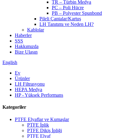
TR – Türbin Medya
PC – Poli Hücre
PB – Polyester Spunbond
Pileli Çantalar/Kartuş
LH Tanıtımı ve Neden LH?
Kablolar
Haberler
SSS
Hakkımızda
Bize Ulaşın
English
Ev
Ürünler
LH Filtrasyonu
HEPA Medya
HP - Yüksek Performans
Kategoriler
PTFE Elyaflar ve Kumaşlar
PTFE İplik
PTFE Dikiş İpliği
PTFE Elyaf