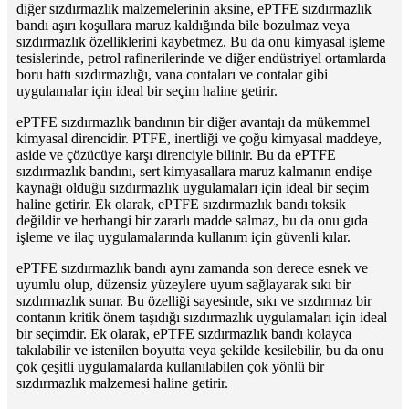
diğer sızdırmazlık malzemelerinin aksine, ePTFE sızdırmazlık
bandı aşırı koşullara maruz kaldığında bile bozulmaz veya
sızdırmazlık özelliklerini kaybetmez. Bu da onu kimyasal işleme
tesislerinde, petrol rafinerilerinde ve diğer endüstriyel ortamlarda
boru hattı sızdırmazlığı, vana contaları ve contalar gibi
uygulamalar için ideal bir seçim haline getirir.
ePTFE sızdırmazlık bandının bir diğer avantajı da mükemmel
kimyasal direncidir. PTFE, inertliği ve çoğu kimyasal maddeye,
aside ve çözücüye karşı direnciyle bilinir. Bu da ePTFE
sızdırmazlık bandını, sert kimyasallara maruz kalmanın endişe
kaynağı olduğu sızdırmazlık uygulamaları için ideal bir seçim
haline getirir. Ek olarak, ePTFE sızdırmazlık bandı toksik
değildir ve herhangi bir zararlı madde salmaz, bu da onu gıda
işleme ve ilaç uygulamalarında kullanım için güvenli kılar.
ePTFE sızdırmazlık bandı aynı zamanda son derece esnek ve
uyumlu olup, düzensiz yüzeylere uyum sağlayarak sıkı bir
sızdırmazlık sunar. Bu özelliği sayesinde, sıkı ve sızdırmaz bir
contanın kritik önem taşıdığı sızdırmazlık uygulamaları için ideal
bir seçimdir. Ek olarak, ePTFE sızdırmazlık bandı kolayca
takılabilir ve istenilen boyutta veya şekilde kesilebilir, bu da onu
çok çeşitli uygulamalarda kullanılabilen çok yönlü bir
sızdırmazlık malzemesi haline getirir.