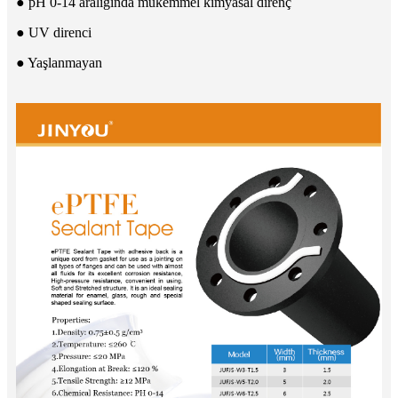
● pH 0-14 aralığında mükemmel kimyasal direnç
● UV direnci
● Yaşlanmayan