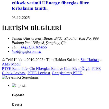
yüksek verimli UEnergy fiberglas filtre
torbalarını tanıttı.
03-12-2025
İLETİŞİM BİLGİLERİ
Senlan Uluslararası Binası B705, Zhouhai Yolu No. 999,
Pudong Yeni Bölgesi, Şanghay, Çin
Tel:
+86(21)50109855
huzl@eptfe.com.cn
© Telif Hakkı - 2010-2023 : Tüm Hakları Saklıdır.
Site Haritası
-
AMP Mobil
PTFE Bant
,
Ptfe
,
Çin Fiberglas Bant ve Cam Elyaf Örgü
,
PTFE
Çubuk Levhası
,
PTFE Levhası
,
Genişletilmiş PTFE
,
E-posta
E-posta