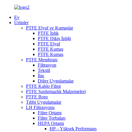
Ev
Ürünler
PTFE Elyaf ve Kumaşlar
PTFE İplik
PTFE Dikiş İpliği
PTFE Elyaf
PTFE Kumaş
PTFE Kumaş
PTFE Membranı
Filtrasyon
Tekstil
İlaç
Diğer Uygulamalar
PTFE Kablo Filmi
PTFE Sızdırmazlık Malzemeleri
PTFE Boru
Tıbbi Uygulamalar
LH Filtrasyonu
Filtre Ortamı
Filtre Torbaları
HEPA Ortamı
HP – Yüksek Performans