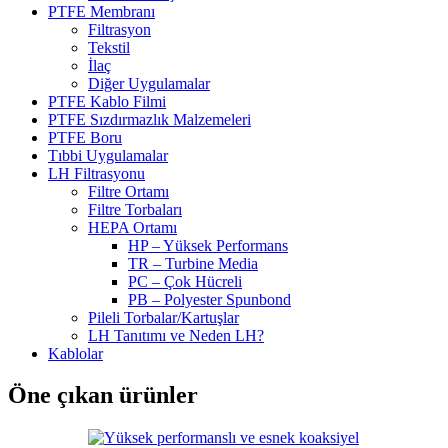
PTFE Membranı
Filtrasyon
Tekstil
İlaç
Diğer Uygulamalar
PTFE Kablo Filmi
PTFE Sızdırmazlık Malzemeleri
PTFE Boru
Tıbbi Uygulamalar
LH Filtrasyonu
Filtre Ortamı
Filtre Torbaları
HEPA Ortamı
HP – Yüksek Performans
TR – Turbine Media
PC – Çok Hücreli
PB – Polyester Spunbond
Pileli Torbalar/Kartuşlar
LH Tanıtımı ve Neden LH?
Kablolar
Öne çıkan ürünler