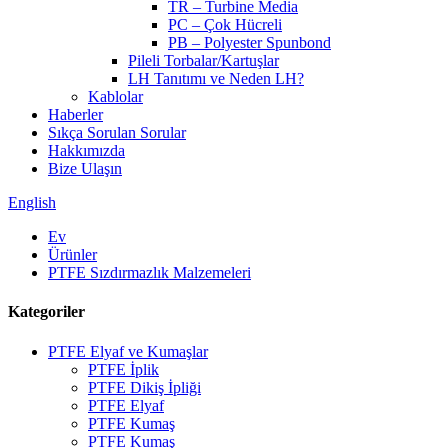
TR – Turbine Media
PC – Çok Hücreli
PB – Polyester Spunbond
Pileli Torbalar/Kartuşlar
LH Tanıtımı ve Neden LH?
Kablolar
Haberler
Sıkça Sorulan Sorular
Hakkımızda
Bize Ulaşın
English
Ev
Ürünler
PTFE Sızdırmazlık Malzemeleri
Kategoriler
PTFE Elyaf ve Kumaşlar
PTFE İplik
PTFE Dikiş İpliği
PTFE Elyaf
PTFE Kumaş
PTFE Kumaş