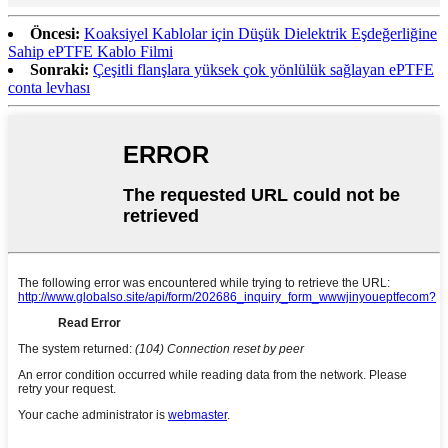
Öncesi:
Koaksiyel Kablolar için Düşük Dielektrik Eşdeğerliğine
Sahip ePTFE Kablo Filmi
Sonraki:
Çeşitli flanşlara yüksek çok yönlülük sağlayan ePTFE
conta levhası