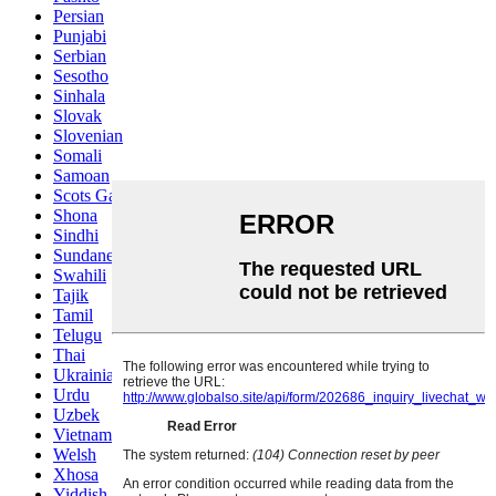
Persian
Punjabi
Serbian
Sesotho
Sinhala
Slovak
Slovenian
Somali
Samoan
Scots Gaelic
Shona
Sindhi
Sundanese
Swahili
Tajik
Tamil
Telugu
Thai
Ukrainian
Urdu
Uzbek
Vietnamese
Welsh
Xhosa
Yiddish