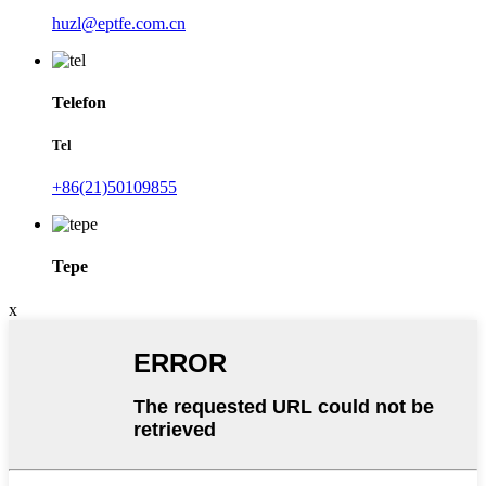
huzl@eptfe.com.cn
Telefon
Tel
+86(21)50109855
Tepe
x